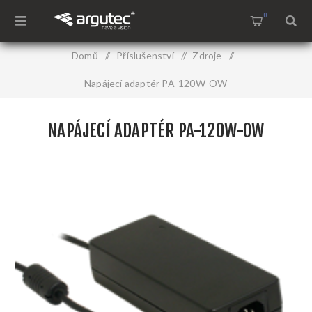
0
Domů
/
Příslušenství
/
Zdroje
/
Napájecí adaptér PA-120W-OW
NAPÁJECÍ ADAPTÉR PA-120W-OW