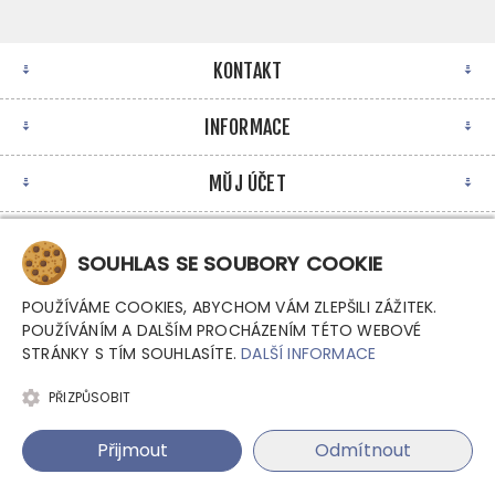
KONTAKT
INFORMACE
MŮJ ÚČET
NEWSLETTER
SOUHLAS SE SOUBORY COOKIE
POUŽÍVÁME COOKIES, ABYCHOM VÁM ZLEPŠILI ZÁŽITEK.
POUŽÍVÁNÍM A DALŠÍM PROCHÁZENÍM TÉTO WEBOVÉ
STRÁNKY S TÍM SOUHLASÍTE.
DALŠÍ INFORMACE
PŘIZPŮSOBIT
Copyright © 2026 Argutec, s.r.o. - Průmyslové počítače.
Přijmout
Odmítnout
Všechna práva vyhrazena.
Powered by
nopCommerce