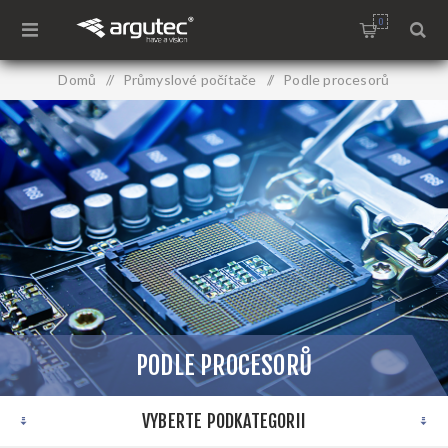
0
Domů
/
Průmyslové počítače
/
Podle procesorů
PODLE PROCESORŮ
VYBERTE PODKATEGORII