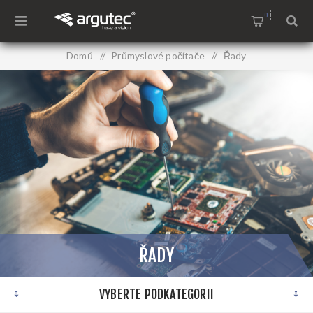
0
Domů
/
Průmyslové počítače
/
Řady
ŘADY
VYBERTE PODKATEGORII